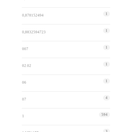
1
0,878152494
1
0,8832594723
1
007
1
02.02
1
06
4
07
594
1
3