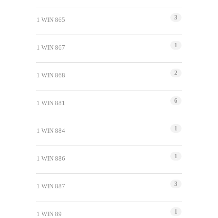
3
1 WIN 865
1
1 WIN 867
2
1 WIN 868
6
1 WIN 881
1
1 WIN 884
1
1 WIN 886
3
1 WIN 887
1
1 WIN 89