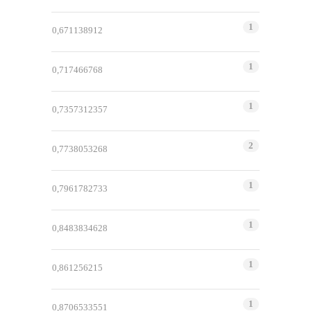
1
0,671138912
1
0,717466768
1
0,7357312357
2
0,7738053268
1
0,7961782733
1
0,8483834628
1
0,861256215
1
0,8706533551