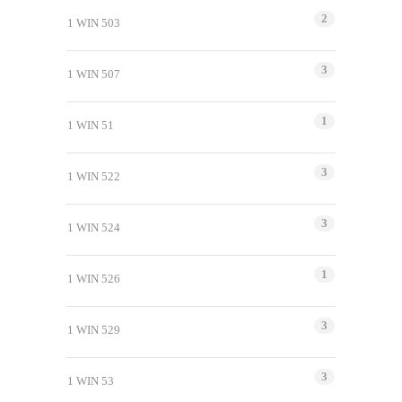
2
1 WIN 503
3
1 WIN 507
1
1 WIN 51
3
1 WIN 522
3
1 WIN 524
1
1 WIN 526
3
1 WIN 529
3
1 WIN 53