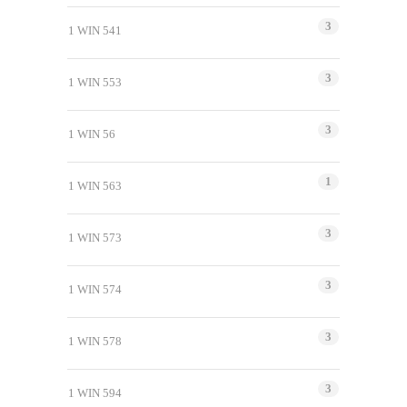
3
1 WIN 541
3
1 WIN 553
3
1 WIN 56
1
1 WIN 563
3
1 WIN 573
3
1 WIN 574
3
1 WIN 578
3
1 WIN 594