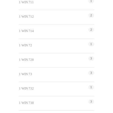
1
1 WIN 711
2
1 WIN 712
2
1 WIN 714
1
1 WIN 72
3
1 WIN 728
3
1 WIN 73
1
1 WIN 732
3
1 WIN 738