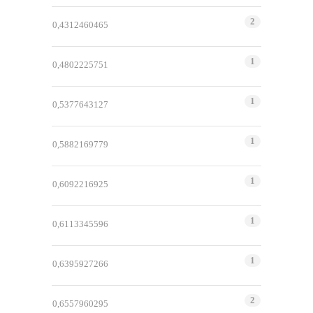
2
0,4312460465
1
0,4802225751
1
0,5377643127
1
0,5882169779
1
0,6092216925
1
0,6113345596
1
0,6395927266
2
0,6557960295