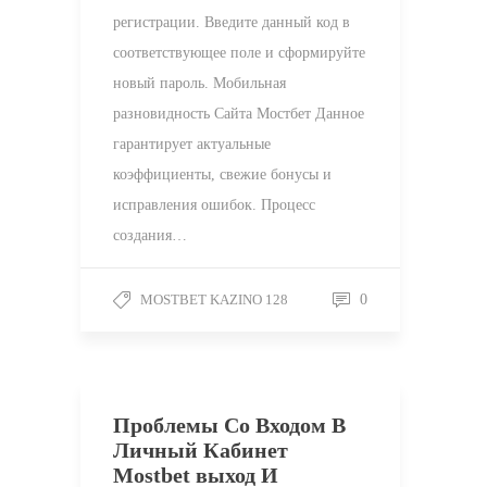
регистрации. Введите данный код в
соответствующее поле и сформируйте
новый пароль. Мобильная
разновидность Сайта Мостбет Данное
гарантирует актуальные
коэффициенты, свежие бонусы и
исправления ошибок. Процесс
создания…
MOSTBET KAZINO 128
0
Проблемы Со Входом В
Личный Кабинет
Mostbet выход И