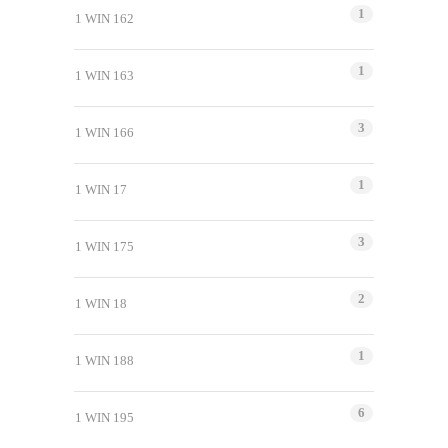
1
1 WIN 162
1
1 WIN 163
3
1 WIN 166
1
1 WIN 17
3
1 WIN 175
2
1 WIN 18
1
1 WIN 188
6
1 WIN 195