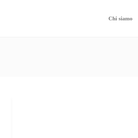
Chi siamo