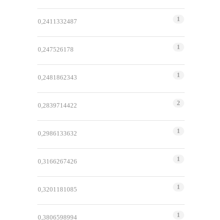
1
0,2411332487
1
0,247526178
1
0,2481862343
2
0,2839714422
1
0,2986133632
1
0,3166267426
1
0,3201181085
1
0,3806598994