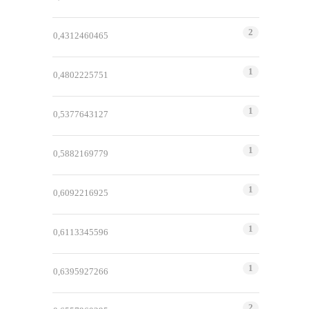
2
0,4312460465
1
0,4802225751
1
0,5377643127
1
0,5882169779
1
0,6092216925
1
0,6113345596
1
0,6395927266
2