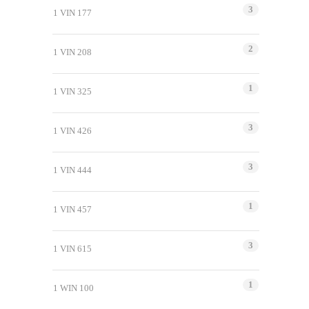
3
1 VIN 177
2
1 VIN 208
1
1 VIN 325
3
1 VIN 426
3
1 VIN 444
1
1 VIN 457
3
1 VIN 615
1
1 WIN 100