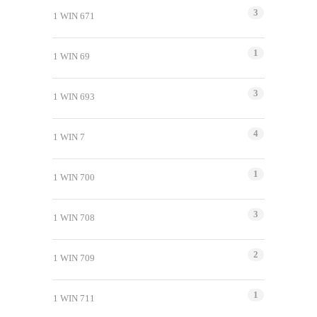
3
1 WIN 671
1
1 WIN 69
3
1 WIN 693
4
1 WIN 7
1
1 WIN 700
3
1 WIN 708
2
1 WIN 709
1
1 WIN 711