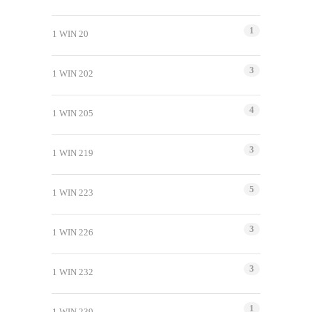
1
1 WIN 20
3
1 WIN 202
4
1 WIN 205
3
1 WIN 219
5
1 WIN 223
3
1 WIN 226
3
1 WIN 232
1
1 WIN 239