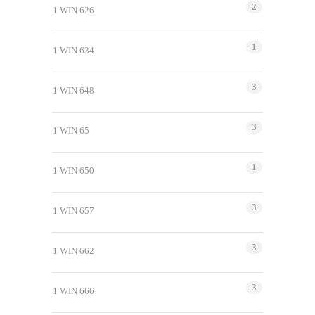
2
1 WIN 626
1
1 WIN 634
3
1 WIN 648
3
1 WIN 65
1
1 WIN 650
3
1 WIN 657
3
1 WIN 662
3
1 WIN 666