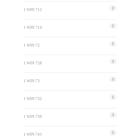
2
1 WIN 712
2
1 WIN 714
1
1 WIN 72
3
1 WIN 728
3
1 WIN 73
1
1 WIN 732
3
1 WIN 738
5
1 WIN 743