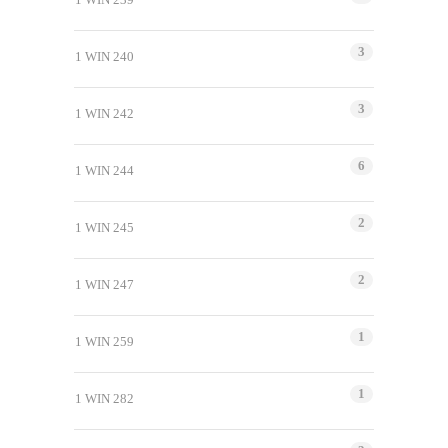
3
1 WIN 240
3
1 WIN 242
6
1 WIN 244
2
1 WIN 245
2
1 WIN 247
1
1 WIN 259
1
1 WIN 282