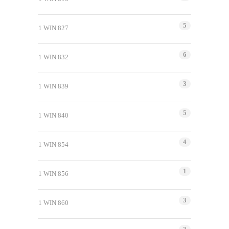
5
1 WIN 827
6
1 WIN 832
3
1 WIN 839
5
1 WIN 840
4
1 WIN 854
1
1 WIN 856
3
1 WIN 860