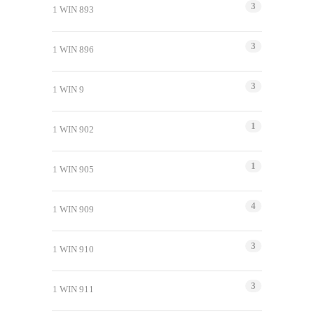
3
1 WIN 893
3
1 WIN 896
3
1 WIN 9
1
1 WIN 902
1
1 WIN 905
4
1 WIN 909
3
1 WIN 910
3
1 WIN 911