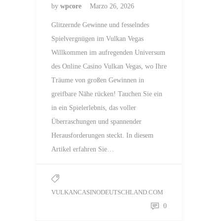
by
wpcore
Marzo 26, 2026
Glitzernde Gewinne und fesselndes
Spielvergnügen im Vulkan Vegas
Willkommen im aufregenden Universum
des Online Casino Vulkan Vegas, wo Ihre
Träume von großen Gewinnen in
greifbare Nähe rücken! Tauchen Sie ein
in ein Spielerlebnis, das voller
Überraschungen und spannender
Herausforderungen steckt. In diesem
Artikel erfahren Sie…
VULKANCASINODEUTSCHLAND.COM
0