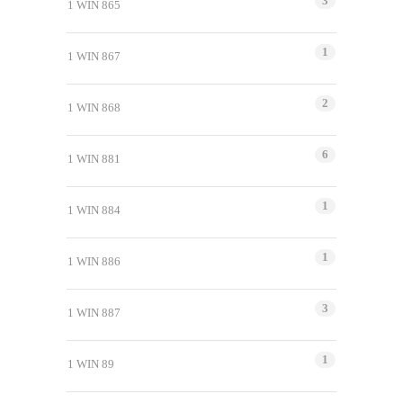
3
1 WIN 865
1
1 WIN 867
2
1 WIN 868
6
1 WIN 881
1
1 WIN 884
1
1 WIN 886
3
1 WIN 887
1
1 WIN 89