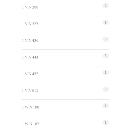
2
1 VIN 208
1
1 VIN 325
3
1 VIN 426
3
1 VIN 444
1
1 VIN 457
3
1 VIN 615
1
1 WIN 100
1
1 WIN 102