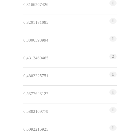
1
0,3166267426
1
0,3201181085
1
0,3806598994
2
0,4312460465
1
0,4802225751
1
0,5377643127
1
0,5882169779
1
0,6092216925