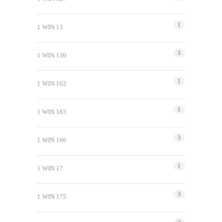
1
1 WIN 13
3
1 WIN 130
1
1 WIN 162
1
1 WIN 163
3
1 WIN 166
1
1 WIN 17
3
1 WIN 175