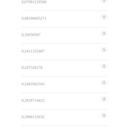
1
0,07091218586
1
0,08196605271
1
0,10650597
1
0,2411332487
1
0,247526178
1
0,2481862343
2
0,2839714422
1
0,2986133632