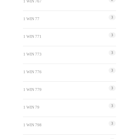
1 WIN 767
3
1 WIN 77
3
1 WIN 771
3
1 WIN 773
3
1 WIN 776
3
1 WIN 779
3
1 WIN 79
3
1 WIN 798