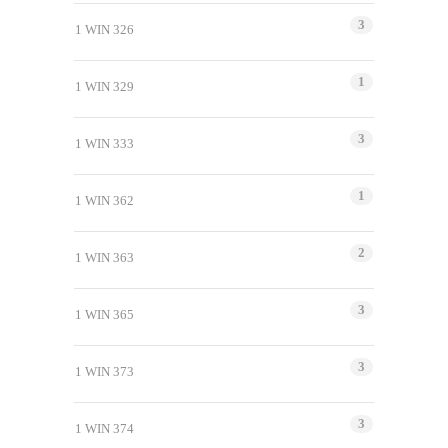
3
1 WIN 326
1
1 WIN 329
3
1 WIN 333
1
1 WIN 362
2
1 WIN 363
3
1 WIN 365
3
1 WIN 373
3
1 WIN 374