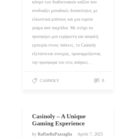
κόσμο των διαδικτυακών καζίνο που
συνδυάζει μοναδικές δυνατότητες με
ελκυστικά μπόνους και μια ευρεία
γκάμα από παιχνίδια. Με στόχο να
προσφέρει μια ευχάριστη και ασφαλή
εμπειρία στους παίκτες, το Casinoly
εξελίσσεται συνεχώς, προσαρμόζοντας
την προσφορά του στις ανάγκες…
CASINOLY
0
Casinoly – A Unique
Gaming Experience
by
RaffaellaPazzaglia
Aprile 7, 2025