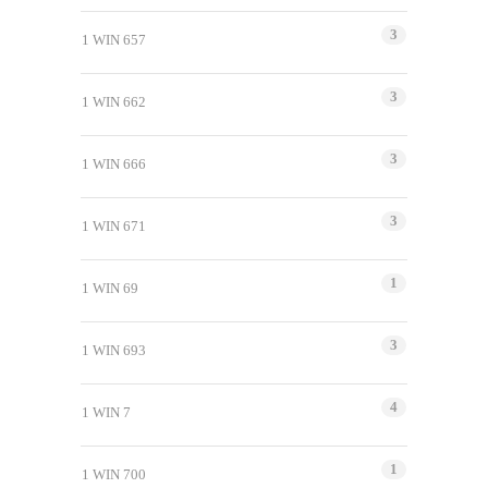
3
1 WIN 657
3
1 WIN 662
3
1 WIN 666
3
1 WIN 671
1
1 WIN 69
3
1 WIN 693
4
1 WIN 7
1
1 WIN 700