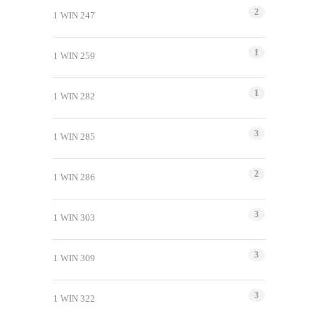
2
1 WIN 247
1
1 WIN 259
1
1 WIN 282
3
1 WIN 285
2
1 WIN 286
3
1 WIN 303
3
1 WIN 309
3
1 WIN 322