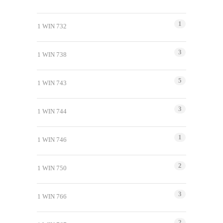
1
1 WIN 732
3
1 WIN 738
5
1 WIN 743
3
1 WIN 744
1
1 WIN 746
2
1 WIN 750
3
1 WIN 766
2