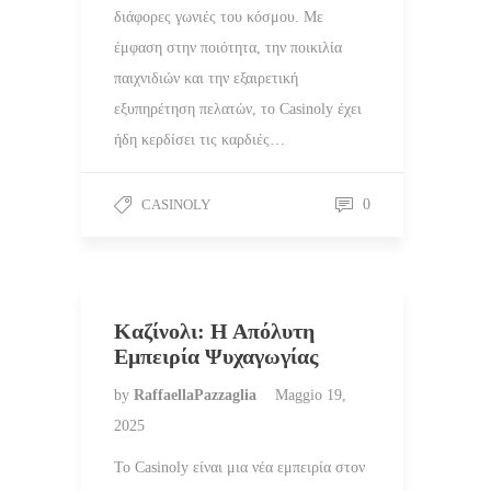
διάφορες γωνιές του κόσμου. Με
έμφαση στην ποιότητα, την ποικιλία
παιχνιδιών και την εξαιρετική
εξυπηρέτηση πελατών, το Casinoly έχει
ήδη κερδίσει τις καρδιές…
CASINOLY
0
Καζίνολι: Η Απόλυτη
Εμπειρία Ψυχαγωγίας
by
RaffaellaPazzaglia
Maggio 19,
2025
Το Casinoly είναι μια νέα εμπειρία στον