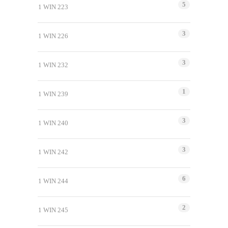
5
1 WIN 223
3
1 WIN 226
3
1 WIN 232
1
1 WIN 239
3
1 WIN 240
3
1 WIN 242
6
1 WIN 244
2
1 WIN 245