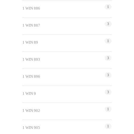
1
1 WIN 886
3
1 WIN 887
1
1 WIN 89
3
1 WIN 893
3
1 WIN 896
3
1 WIN 9
1
1 WIN 902
1
1 WIN 905