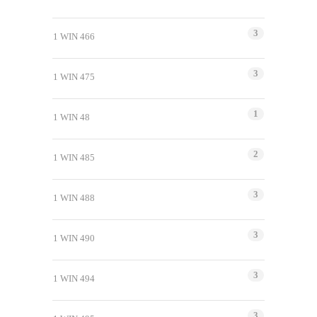
3
1 WIN 466
3
1 WIN 475
1
1 WIN 48
2
1 WIN 485
3
1 WIN 488
3
1 WIN 490
3
1 WIN 494
3