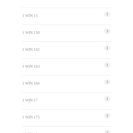
1
1 WIN 13
3
1 WIN 130
1
1 WIN 162
1
1 WIN 163
3
1 WIN 166
1
1 WIN 17
3
1 WIN 175
2