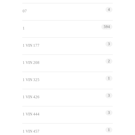
4
07
594
1
3
1 VIN 177
2
1 VIN 208
1
1 VIN 325
3
1 VIN 426
3
1 VIN 444
1
1 VIN 457