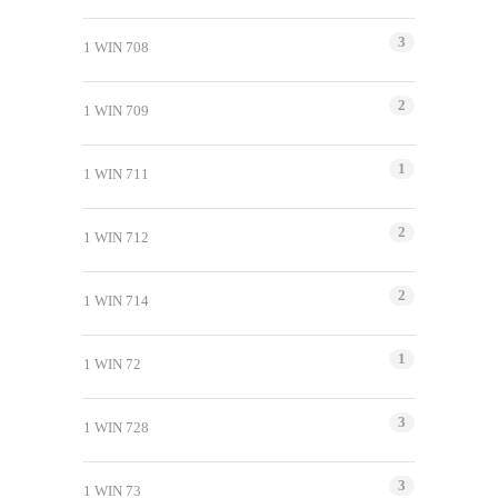
3
1 WIN 708
2
1 WIN 709
1
1 WIN 711
2
1 WIN 712
2
1 WIN 714
1
1 WIN 72
3
1 WIN 728
3
1 WIN 73