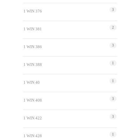
3
1 WIN 376
2
1 WIN 381
3
1 WIN 386
1
1 WIN 388
1
1 WIN 40
3
1 WIN 408
3
1 WIN 422
1
1 WIN 428