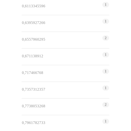
1
0,6113345596
1
0,6395927266
2
0,6557960295
1
0,671138912
1
0,717466768
1
0,7357312357
2
0,7738053268
1
0,7961782733