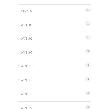
3
1 VIN 615
1
1 WIN 100
1
1 WIN 102
3
1 WIN 105
3
1 WIN 117
3
1 WIN 118
3
1 WIN 119
3
1 WIN 127