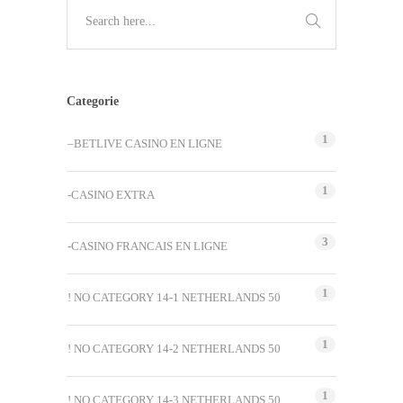
Categorie
1
–BETLIVE CASINO EN LIGNE
1
-CASINO EXTRA
3
-CASINO FRANCAIS EN LIGNE
1
! NO CATEGORY 14-1 NETHERLANDS 50
1
! NO CATEGORY 14-2 NETHERLANDS 50
1
! NO CATEGORY 14-3 NETHERLANDS 50