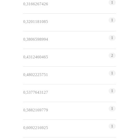
1
0,3166267426
1
0,3201181085
1
0,3806598994
2
0,4312460465
1
0,4802225751
1
0,5377643127
1
0,5882169779
1
0,6092216925