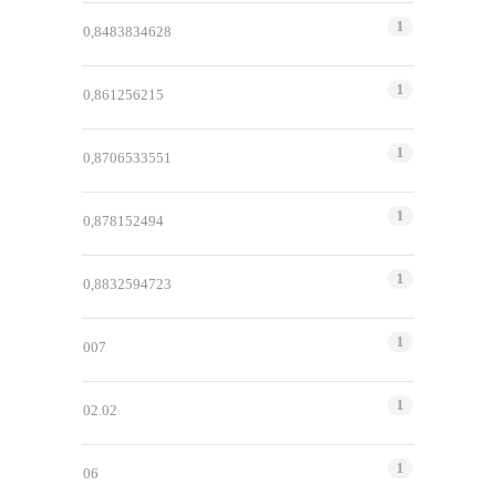
1
0,8483834628
1
0,861256215
1
0,8706533551
1
0,878152494
1
0,8832594723
1
007
1
02.02
1
06