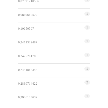
0,07091218586
1
0,08196605271
1
0,10650597
1
0,2411332487
1
0,247526178
1
0,2481862343
2
0,2839714422
1
0,2986133632