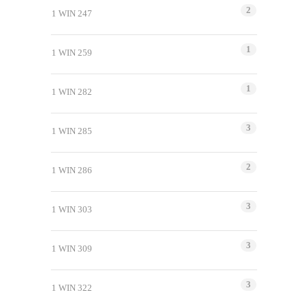
2
1 WIN 247
1
1 WIN 259
1
1 WIN 282
3
1 WIN 285
2
1 WIN 286
3
1 WIN 303
3
1 WIN 309
3
1 WIN 322