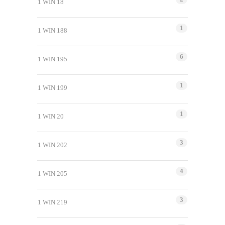
1 WIN 18
1
1 WIN 188
6
1 WIN 195
1
1 WIN 199
1
1 WIN 20
3
1 WIN 202
4
1 WIN 205
3
1 WIN 219