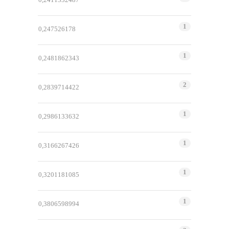
1
0,247526178
1
0,2481862343
2
0,2839714422
1
0,2986133632
1
0,3166267426
1
0,3201181085
1
0,3806598994