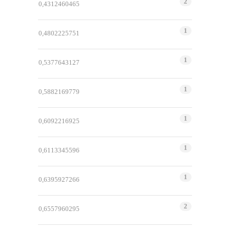
2
0,4312460465
1
0,4802225751
1
0,5377643127
1
0,5882169779
1
0,6092216925
1
0,6113345596
1
0,6395927266
2
0,6557960295