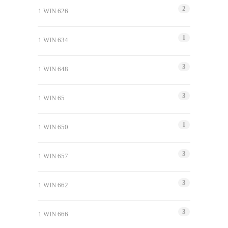
2
1 WIN 626
1
1 WIN 634
3
1 WIN 648
3
1 WIN 65
1
1 WIN 650
3
1 WIN 657
3
1 WIN 662
3
1 WIN 666