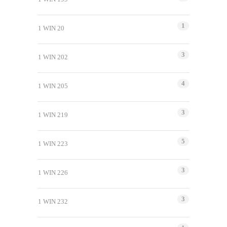
1
1 WIN 20
3
1 WIN 202
4
1 WIN 205
3
1 WIN 219
5
1 WIN 223
3
1 WIN 226
3
1 WIN 232