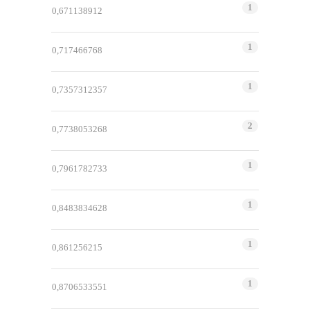
1
0,671138912
1
0,717466768
1
0,7357312357
2
0,7738053268
1
0,7961782733
1
0,8483834628
1
0,861256215
1
0,8706533551