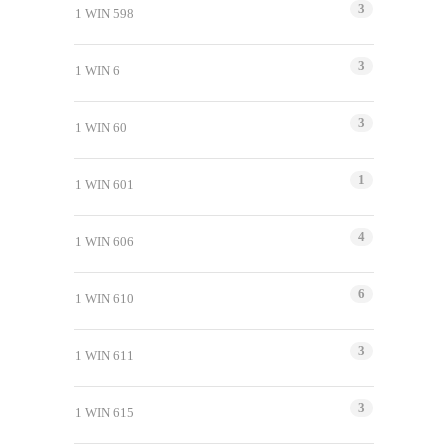
3
1 WIN 598
3
1 WIN 6
3
1 WIN 60
1
1 WIN 601
4
1 WIN 606
6
1 WIN 610
3
1 WIN 611
3
1 WIN 615