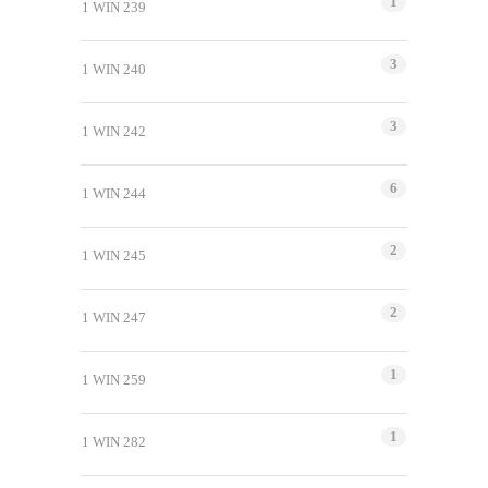
1
1 WIN 239
3
1 WIN 240
3
1 WIN 242
6
1 WIN 244
2
1 WIN 245
2
1 WIN 247
1
1 WIN 259
1
1 WIN 282