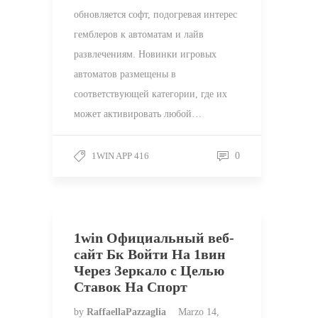
обновляется софт, подогревая интерес
гемблеров к автоматам и лайв
развлечениям. Новинки игровых
автоматов размещены в
соответствующей категории, где их
может активировать любой…
1WIN APP 416
0
1win Официальный веб-
сайт Бк Войти На 1вин
Через Зеркало с Целью
Ставок На Спорт
by
RaffaellaPazzaglia
Marzo 14,