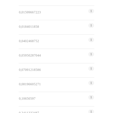
1
0,01599667223
1
0,0184011858
1
0,0402468752
1
0,05950287044
1
0,07091218586
1
0,08196605271
1
0,10650597
1
0,2411332487