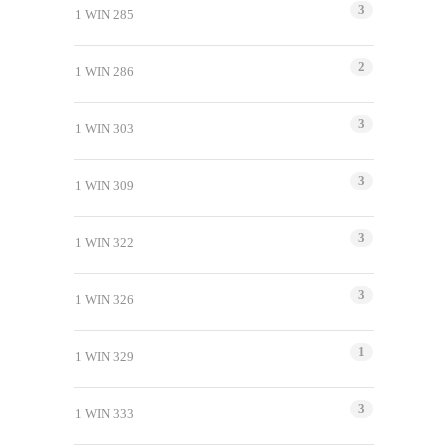
3
1 WIN 285
2
1 WIN 286
3
1 WIN 303
3
1 WIN 309
3
1 WIN 322
3
1 WIN 326
1
1 WIN 329
3
1 WIN 333