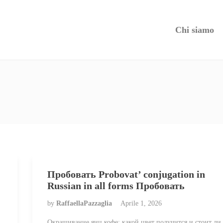
Chi siamo
Пробовать Probovat’ conjugation in
Russian in all forms Пробовать
by
RaffaellaPazzaglia
Aprile 1, 2026
Окрашивание яиц кофе: какой цвет получится и стоит ли