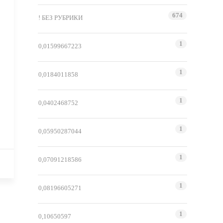
674
! БЕЗ РУБРИКИ
1
0,01599667223
1
0,0184011858
1
0,0402468752
1
0,05950287044
1
0,07091218586
1
0,08196605271
1
0,10650597