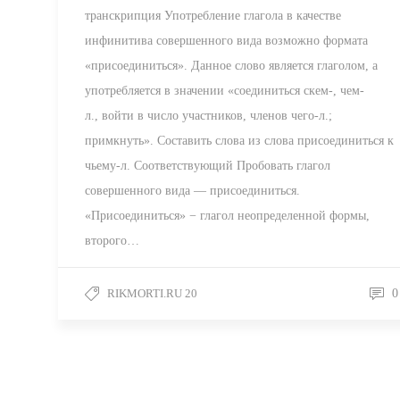
транскрипция Употребление глагола в качестве
инфинитива совершенного вида возможно формата
«присоединиться». Данное слово является глаголом, а
употребляется в значении «соединиться скем-, чем-
л., войти в число участников, членов чего-л.;
примкнуть». Составить слова из слова присоединиться к
чьему-л. Соответствующий Пробовать глагол
совершенного вида — присоединиться.
«Присоединиться» − глагол неопределенной формы,
второго…
RIKMORTI.RU 20
0