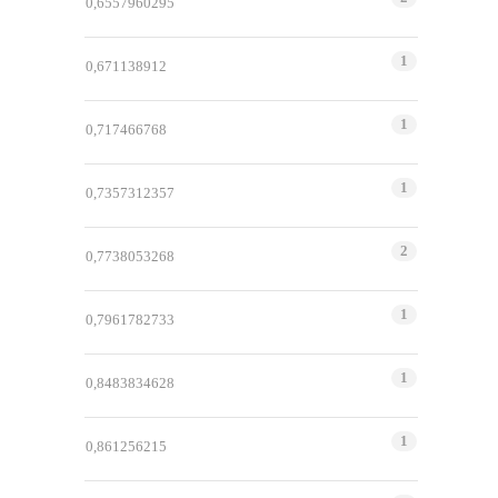
0,6557960295
1
0,671138912
1
0,717466768
1
0,7357312357
2
0,7738053268
1
0,7961782733
1
0,8483834628
1
0,861256215