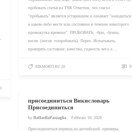
пробовать статья на ТЧК Отметим, что глагол
“пробывать” является устаревшим и означает “находиться
в каком-либо месте или состоянии в течение некоторого
промежутка времени”. ПРО́БОВАТЬ, -бую, -буешь;
,
несов. (несов. попробовать). Перех. Испытывать,
проверять состояние, качество, годность чего-л….
RIKMORTI.RU 20
0
0
присоединиться Викисловарь
Присоединиться
by
RaffaellaPazzaglia
Febbraio 10, 2026
Присоединиться перевод на английский, примеры,