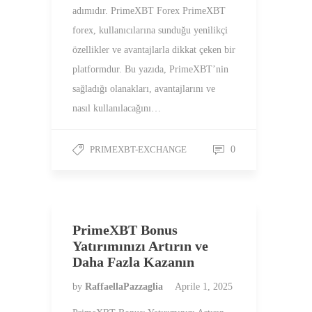
adımıdır. PrimeXBT Forex PrimeXBT
forex, kullanıcılarına sunduğu yenilikçi
özellikler ve avantajlarla dikkat çeken bir
platformdur. Bu yazıda, PrimeXBT’nin
sağladığı olanakları, avantajlarını ve
nasıl kullanılacağını…
PRIMEXBT-EXCHANGE
0
PrimeXBT Bonus
Yatırımınızı Artırın ve
Daha Fazla Kazanın
by
RaffaellaPazzaglia
Aprile 1, 2025