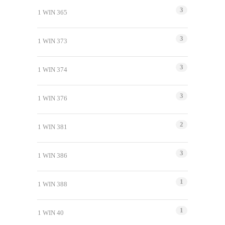
3
1 WIN 365
3
1 WIN 373
3
1 WIN 374
3
1 WIN 376
2
1 WIN 381
3
1 WIN 386
1
1 WIN 388
1
1 WIN 40