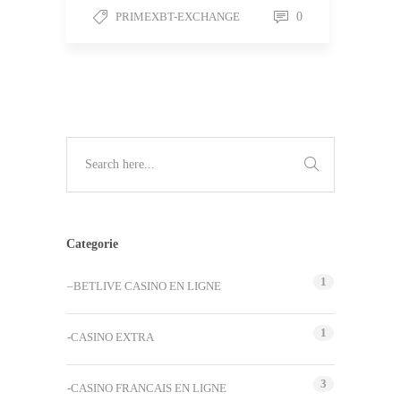
PRIMEXBT-EXCHANGE
0
Categorie
1
–BETLIVE CASINO EN LIGNE
1
-CASINO EXTRA
3
-CASINO FRANCAIS EN LIGNE