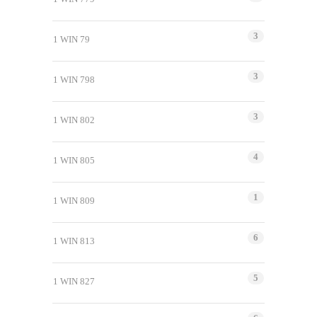
3
1 WIN 79
3
1 WIN 798
3
1 WIN 802
4
1 WIN 805
1
1 WIN 809
6
1 WIN 813
5
1 WIN 827