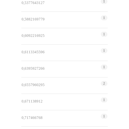
1
0,5377643127
1
0,5882169779
1
0,6092216925
1
0,6113345596
1
0,6395927266
2
0,6557960295
1
0,671138912
1
0,717466768