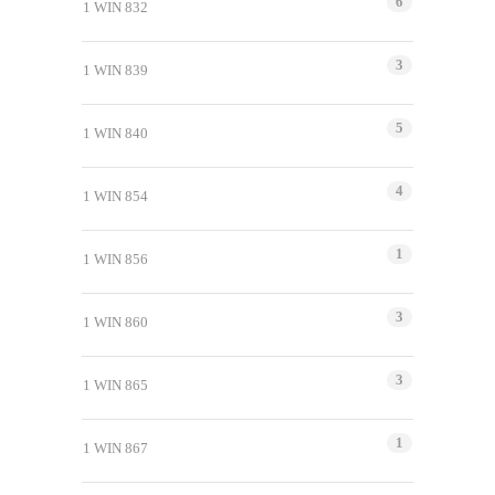
6
1 WIN 832
3
1 WIN 839
5
1 WIN 840
4
1 WIN 854
1
1 WIN 856
3
1 WIN 860
3
1 WIN 865
1
1 WIN 867