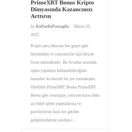
PrimeXBT Bonus Kripto
Dünyasında Kazancınızı
Arttırın
by
RaffaellaPazzaglia
Marzo 25,
2025
Kripto para dünyası her geçen gün
büyümekte ve yatırımcılar için birçok
fırsat sunmaktadır. Bu fırsatlar arasında,
işlem yaparken kullanabileceğiniz
bonuslar da önemli bir yer tutmaktadır.
Özellikle PrimeXBT Bonus PrimeXBT
Bonus gibi avantajlar, yatırımcıların daha
az riskle işlem yapmalarına ve
portföylerini hızlı bir şekilde
geliştirmelerine yardımcı…