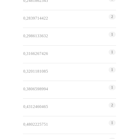
0,2481862343
2
0,2839714422
1
0,2986133632
1
0,3166267426
1
0,3201181085
1
0,3806598994
2
0,4312460465
1
0,4802225751