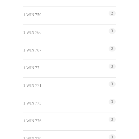
2
1 WIN 750
3
1 WIN 766
2
1 WIN 767
3
1 WIN 77
3
1 WIN 771
3
1 WIN 773
3
1 WIN 776
3
1 WIN 779