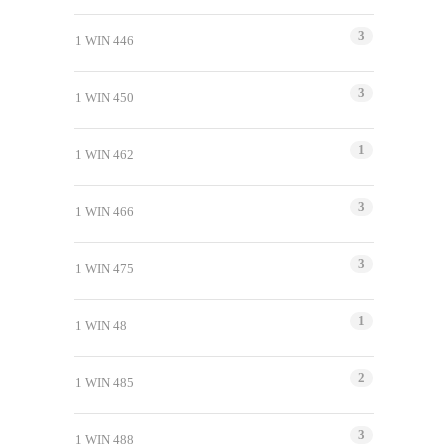
3
1 WIN 446
3
1 WIN 450
1
1 WIN 462
3
1 WIN 466
3
1 WIN 475
1
1 WIN 48
2
1 WIN 485
3
1 WIN 488