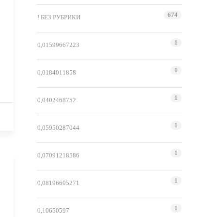
674
! БЕЗ РУБРИКИ
1
0,01599667223
1
0,0184011858
1
0,0402468752
1
0,05950287044
1
0,07091218586
1
0,08196605271
1
0,10650597