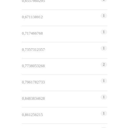
0,6557960295
1
0,671138912
1
0,717466768
1
0,7357312357
2
0,7738053268
1
0,7961782733
1
0,8483834628
1
0,861256215