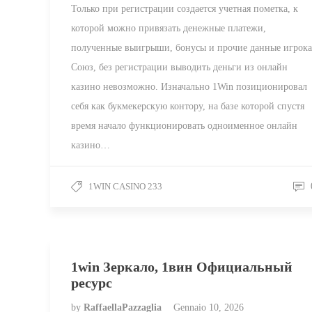
Только при регистрации создается учетная пометка, к
которой можно привязать денежные платежи,
полученные выигрыши, бонусы и прочие данные игрока
Союз, без регистрации выводить деньги из онлайн
казино невозможно. Изначально 1Win позиционировал
себя как букмекерскую контору, на базе которой спустя
время начало функционировать одноименное онлайн
казино…
1WIN CASINO 233
1win Зеркало, 1вин Официальный
ресурс
by
RaffaellaPazzaglia
Gennaio 10, 2026