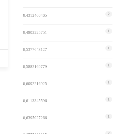
2
0,4312460465
1
0,4802225751
1
0,5377643127
1
0,5882169779
1
0,6092216925
1
0,6113345596
1
0,6395927266
2