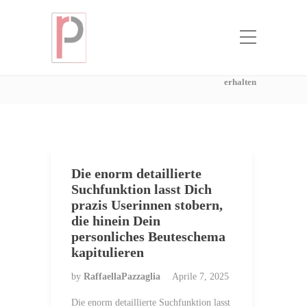
Categoria:
Beste Orte, um
Versandbestellbraut zu erhalten
Home
Beste Orte, um Versandbestellbraut zu
erhalten
Die enorm detaillierte
Suchfunktion lasst Dich
prazis Userinnen stobern,
die hinein Dein
personliches Beuteschema
kapitulieren
by
RaffaellaPazzaglia
Aprile 7, 2025
Die enorm detaillierte Suchfunktion lasst