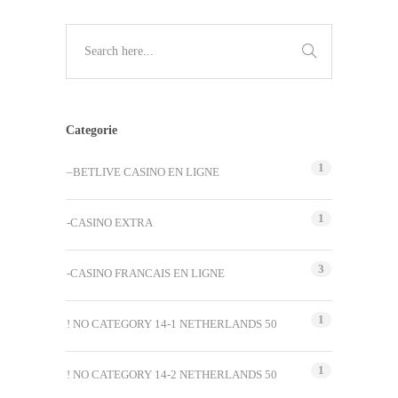
Categorie
1
–BETLIVE CASINO EN LIGNE
1
-CASINO EXTRA
3
-CASINO FRANCAIS EN LIGNE
1
! NO CATEGORY 14-1 NETHERLANDS 50
1
! NO CATEGORY 14-2 NETHERLANDS 50