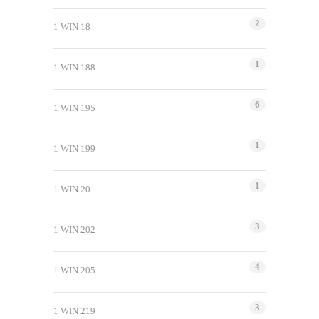
2
1 WIN 18
1
1 WIN 188
6
1 WIN 195
1
1 WIN 199
1
1 WIN 20
3
1 WIN 202
4
1 WIN 205
3
1 WIN 219