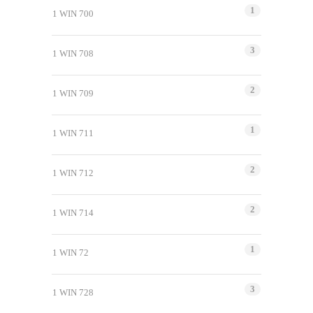
1
1 WIN 700
3
1 WIN 708
2
1 WIN 709
1
1 WIN 711
2
1 WIN 712
2
1 WIN 714
1
1 WIN 72
3
1 WIN 728