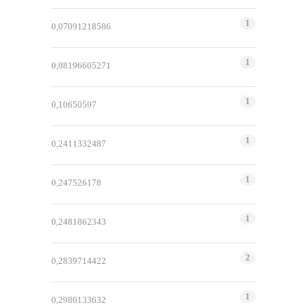
1
0,07091218586
1
0,08196605271
1
0,10650597
1
0,2411332487
1
0,247526178
1
0,2481862343
2
0,2839714422
1
0,2986133632