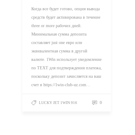
Когда все будет готово, опция вывода
средств будет активирована в течение
three or more рабочих дней.
Минимальная сумма депозита
составляет just one евро или
эквивалентная сумма в другой
валюте. 1Win использует уведомление
по TEXT для подтверждения платежа,
поскольку депозит зачисляется на ваш
счет в https://1win-club-uz.com…
LUCKY JET 1WIN 916
0