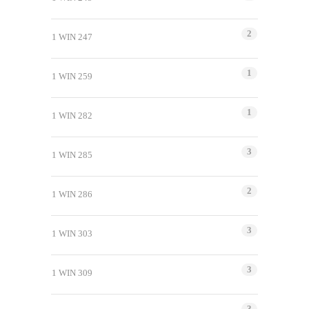
2
1 WIN 247
1
1 WIN 259
1
1 WIN 282
3
1 WIN 285
2
1 WIN 286
3
1 WIN 303
3
1 WIN 309
3