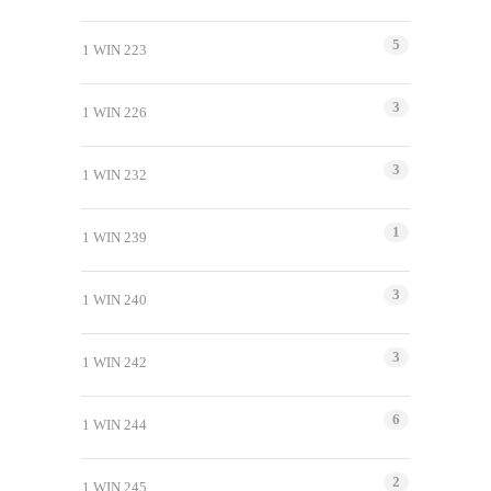
5
1 WIN 223
3
1 WIN 226
3
1 WIN 232
1
1 WIN 239
3
1 WIN 240
3
1 WIN 242
6
1 WIN 244
2
1 WIN 245