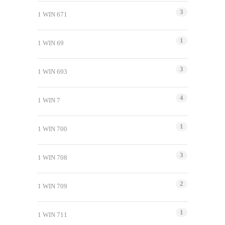
3
1 WIN 671
1
1 WIN 69
3
1 WIN 693
4
1 WIN 7
1
1 WIN 700
3
1 WIN 708
2
1 WIN 709
1
1 WIN 711