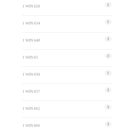
2
1 WIN 626
1
1 WIN 634
3
1 WIN 648
3
1 WIN 65
1
1 WIN 650
3
1 WIN 657
3
1 WIN 662
3
1 WIN 666