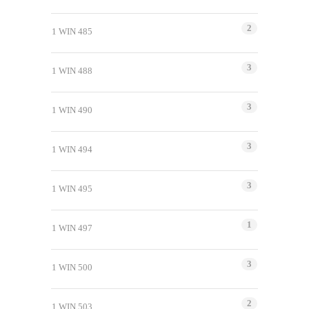
2
1 WIN 485
3
1 WIN 488
3
1 WIN 490
3
1 WIN 494
3
1 WIN 495
1
1 WIN 497
3
1 WIN 500
2
1 WIN 503