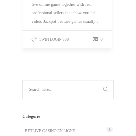
live online game together with real
professional sellers that show you hd
video. Jackpot Feature games usually…
1WIN LOGIN 838
0
Categorie
1
–BETLIVE CASINO EN LIGNE