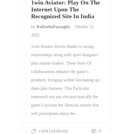
1win Aviator: Play On The
Internet Upon The
Recognized Site In India
by
RaffaellaPazzaglia
Ottobre 12,
2025
1win Aviator thrives thanks to strong
relationships along with sport designers
plus market leaders. These Sorts Of
collaborations enhance the game’s
products, bringing within fascinating up-
dates plus features. This Particular
teamwork not just elevates typically the
game’s account but likewise assures that
will participants enjoy the…
1WIN LOGIN 838
0