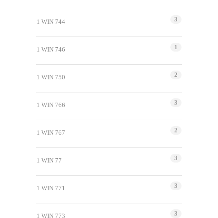
3
1 WIN 744
1
1 WIN 746
2
1 WIN 750
3
1 WIN 766
2
1 WIN 767
3
1 WIN 77
3
1 WIN 771
3
1 WIN 773