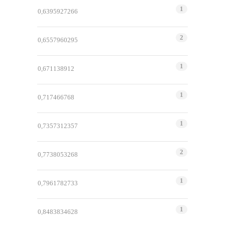
1
0,6395927266
2
0,6557960295
1
0,671138912
1
0,717466768
1
0,7357312357
2
0,7738053268
1
0,7961782733
1
0,8483834628