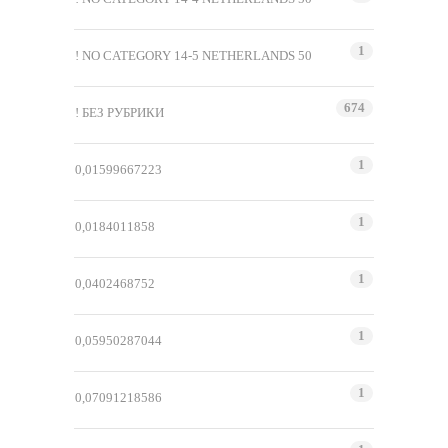
1
! NO CATEGORY 14-5 NETHERLANDS 50
674
! БЕЗ РУБРИКИ
1
0,01599667223
1
0,0184011858
1
0,0402468752
1
0,05950287044
1
0,07091218586