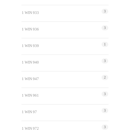
3
1 WIN 933
3
1 WIN 936
1
1 WIN 939
3
1 WIN 940
2
1 WIN 947
3
1 WIN 961
3
1 WIN 97
3
1 WIN 972