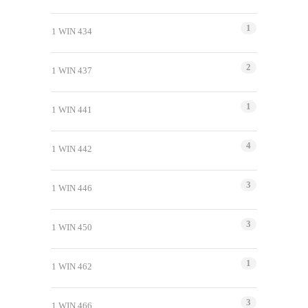
1
1 WIN 434
2
1 WIN 437
1
1 WIN 441
4
1 WIN 442
3
1 WIN 446
3
1 WIN 450
1
1 WIN 462
3
1 WIN 466