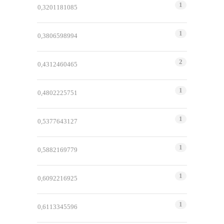
1
0,3201181085
1
0,3806598994
2
0,4312460465
1
0,4802225751
1
0,5377643127
1
0,5882169779
1
0,6092216925
1
0,6113345596