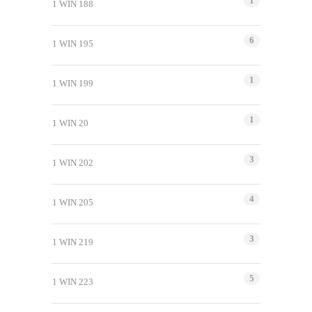
1
1 WIN 188
6
1 WIN 195
1
1 WIN 199
1
1 WIN 20
3
1 WIN 202
4
1 WIN 205
3
1 WIN 219
5
1 WIN 223