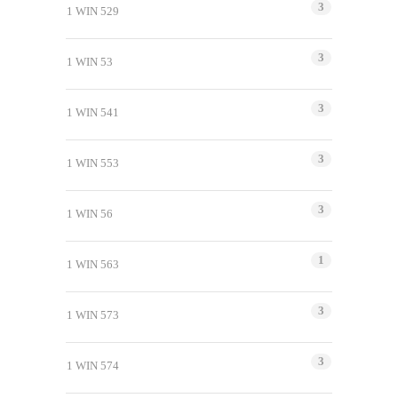
3
1 WIN 529
3
1 WIN 53
3
1 WIN 541
3
1 WIN 553
3
1 WIN 56
1
1 WIN 563
3
1 WIN 573
3
1 WIN 574