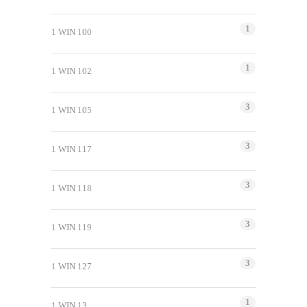
1
1 WIN 100
1
1 WIN 102
3
1 WIN 105
3
1 WIN 117
3
1 WIN 118
3
1 WIN 119
3
1 WIN 127
1
1 WIN 13