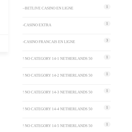
1
–BETLIVE CASINO EN LIGNE
1
-CASINO EXTRA
3
-CASINO FRANCAIS EN LIGNE
1
! NO CATEGORY 14-1 NETHERLANDS 50
1
! NO CATEGORY 14-2 NETHERLANDS 50
1
! NO CATEGORY 14-3 NETHERLANDS 50
1
! NO CATEGORY 14-4 NETHERLANDS 50
1
! NO CATEGORY 14-5 NETHERLANDS 50