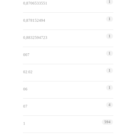
1
0,8706533551
1
0,878152494
1
0,8832594723
1
007
1
02.02
1
06
4
07
594
1