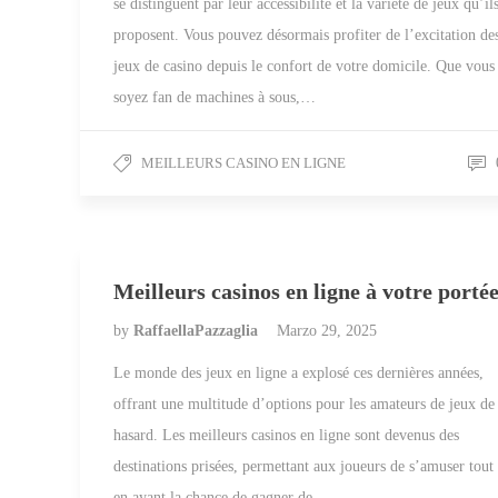
se distinguent par leur accessibilité et la variété de jeux qu’il
proposent. Vous pouvez désormais profiter de l’excitation de
jeux de casino depuis le confort de votre domicile. Que vous
soyez fan de machines à sous,…
MEILLEURS CASINO EN LIGNE
Meilleurs casinos en ligne à votre porté
by
RaffaellaPazzaglia
Marzo 29, 2025
Le monde des jeux en ligne a explosé ces dernières années,
offrant une multitude d’options pour les amateurs de jeux de
hasard. Les meilleurs casinos en ligne sont devenus des
destinations prisées, permettant aux joueurs de s’amuser tout
en ayant la chance de gagner de…