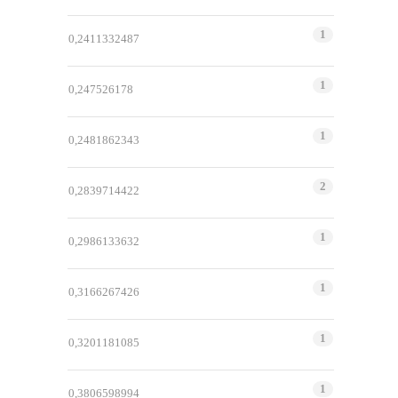
1
0,2411332487
1
0,247526178
1
0,2481862343
2
0,2839714422
1
0,2986133632
1
0,3166267426
1
0,3201181085
1
0,3806598994