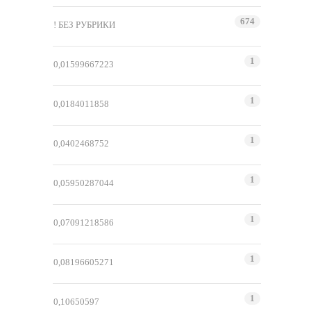
674
! БЕЗ РУБРИКИ
1
0,01599667223
1
0,0184011858
1
0,0402468752
1
0,05950287044
1
0,07091218586
1
0,08196605271
1
0,10650597