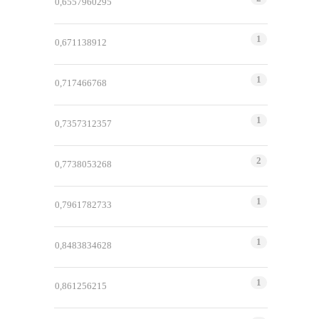
0,6557960295
1
0,671138912
1
0,717466768
1
0,7357312357
2
0,7738053268
1
0,7961782733
1
0,8483834628
1
0,861256215