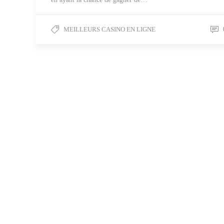
MEILLEURS CASINO EN LIGNE