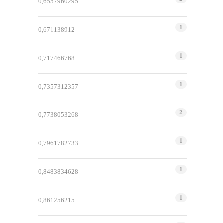
0,6557960295
1
0,671138912
1
0,717466768
1
0,7357312357
2
0,7738053268
1
0,7961782733
1
0,8483834628
1
0,861256215