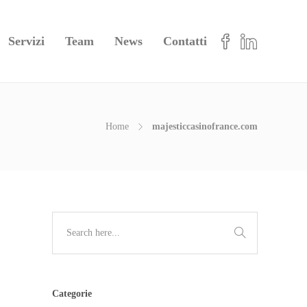
Servizi
Team
News
Contatti
Home
majesticcasinofrance.com
Categorie