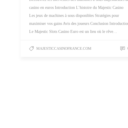
casino en euros Introduction L’histoire du Majestic Casino
Les jeux de machines à sous disponibles Stratégies pour
maximiser vos gains Avis des joueurs Conclusion Introductio
Le Majestic Slots Casino Euro est un lieu où le rêve…
MAJESTICCASINOFRANCE.COM