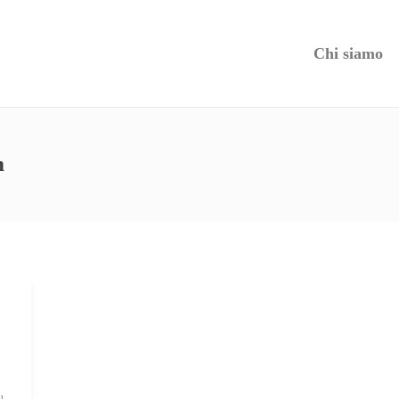
Chi siamo
m
u