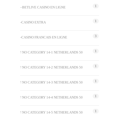
1
–BETLIVE CASINO EN LIGNE
1
-CASINO EXTRA
3
-CASINO FRANCAIS EN LIGNE
1
! NO CATEGORY 14-1 NETHERLANDS 50
1
! NO CATEGORY 14-2 NETHERLANDS 50
1
! NO CATEGORY 14-3 NETHERLANDS 50
1
! NO CATEGORY 14-4 NETHERLANDS 50
1
! NO CATEGORY 14-5 NETHERLANDS 50